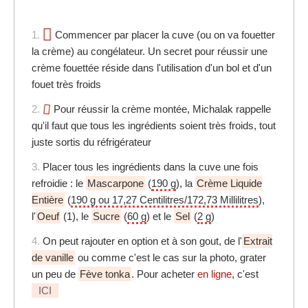
1.
Commencer par placer la cuve (ou on va fouetter
la crème) au congélateur. Un secret pour réussir une
crème fouettée réside dans l'utilisation d'un bol et d'un
fouet très froids
2.
Pour réussir la crème montée, Michalak rappelle
qu'il faut que tous les ingrédients soient très froids, tout
juste sortis du réfrigérateur
3.
Placer tous les ingrédients dans la cuve une fois
refroidie : le
Mascarpone
(
190 g
), la
Crème Liquide
Entière
(
190 g ou 17,27 Centilitres/172,73 Millilitres
),
l'
Oeuf
(1), le
Sucre
(
60 g
) et le
Sel
(
2 g
)
4.
On peut rajouter en option et à son gout, de l'
Extrait
de vanille
ou comme c'est le cas sur la photo, grater
un peu de
Fève tonka
. Pour acheter
en ligne
, c'est
ICI