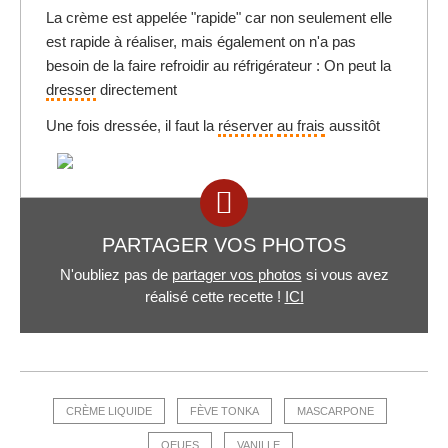
La crème est appelée "rapide" car non seulement elle
est rapide à réaliser, mais également on n'a pas
besoin de la faire refroidir au réfrigérateur : On peut la
dresser
directement
Une fois dressée, il faut la
réserver
au frais
aussitôt
PARTAGER VOS PHOTOS
N'oubliez pas de
partager vos photos
si vous avez
réalisé cette recette !
ICI
CRÈME LIQUIDE
FÈVE TONKA
MASCARPONE
OEUFS
VANILLE