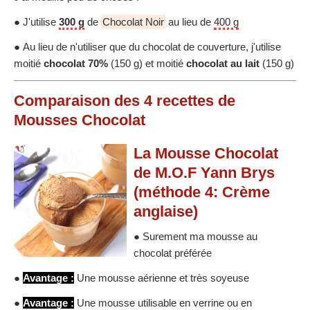
● J'utilise
300 g
de
Chocolat Noir
au lieu de
400 g
● Au lieu de n'utiliser que du chocolat de couverture, j'utilise
moitié
chocolat 70%
(150 g) et moitié
chocolat au lait
(150 g)
Comparaison des
4
recettes
de
Mousses Chocolat
La Mousse Chocolat
de M.O.F Yann Brys
(méthode 4: Crème
anglaise)
● Surement ma mousse au
chocolat préférée
●
Avantage :
Une mousse aérienne et très soyeuse
●
Avantage :
Une mousse utilisable en verrine ou en