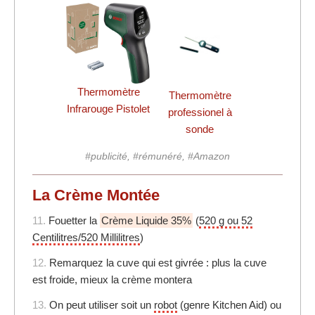
Thermomètre
Thermomètre
Infrarouge Pistolet
professionel à
sonde
#publicité, #rémunéré, #Amazon
La Crème Montée
11.
Fouetter la
Crème Liquide 35%
(
520 g ou 52
Centilitres/520 Millilitres
)
12.
Remarquez la cuve qui est givrée : plus la cuve
est froide, mieux la crème montera
13.
On peut utiliser soit un
robot
(genre Kitchen Aid) ou