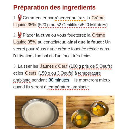
Préparation des ingredients
1.
Commencer par
réserver
au frais
la
Crème
Liquide 35%
(
520 g ou 52 Centilitres/520 Millilitres
)
2.
Placer
la cuve
ou vous fouetterez la
Crème
Liquide 35%
au congélateur,
ainsi que le fouet
: Un
secret pour réussir une crème fouettée réside dans
l'utilisation d'un bol et d'un fouet très froids
3.
Laisser les
Jaunes d'Oeuf
(
100 g pris de 5 Oeufs
)
et les
Oeufs
(
150 g ou 3 Oeufs
) à
température
ambiante
pendant
30 minutes
: ils monteront mieux
quand ils seront à
température ambiante