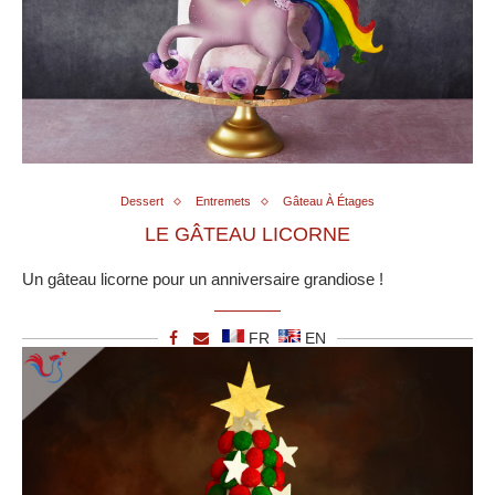
Dessert
Entremets
Gâteau À Étages
LE GÂTEAU LICORNE
Un gâteau licorne pour un anniversaire grandiose !
FR
EN