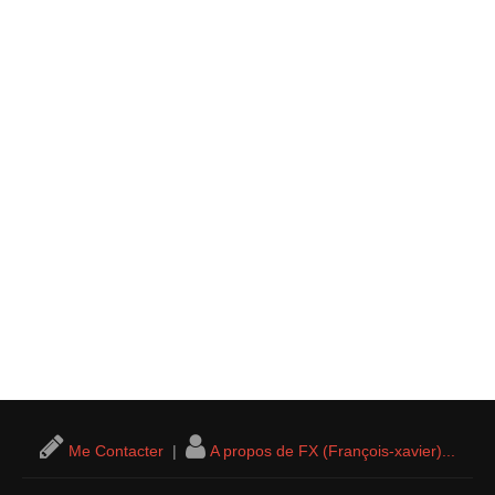
Me Contacter
|
A propos de FX (François-xavier)...