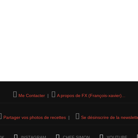
Me Contacter
|
A propos de FX (François-xavier)...
Partager vos photos de recettes
|
Se désinscrire de la newslett
OK
INSTAGRAM
CHEF SIMON
YOUTUBE