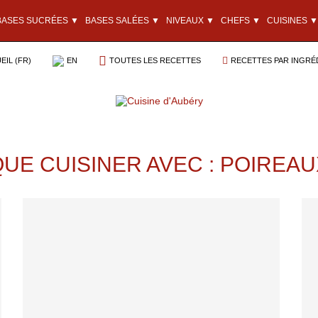
BASES SUCRÉES ▼
BASES SALÉES ▼
NIVEAUX ▼
CHEFS ▼
CUISINES ▼
EIL (FR)
EN
TOUTES LES RECETTES
RECETTES PAR INGRÉ
QUE CUISINER AVEC : POIREAU