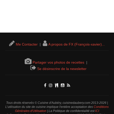
Me Contacter
|
A propos de FX (François-xavier)...
Partager vos photos de recettes
|
Se désinscrire de la newsletter
Tous droits réservés © Cuisine d'Aubéry, cuisinedaubery.com 2013-2026 |
L'utilisation du site de cuisine implique l'entière acceptation des
Conditions
Générales d'Utilisation
| La Politique de confidentialité est
ICI