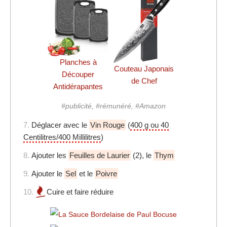
Planches à
Couteau Japonais
Découper
de Chef
Antidérapantes
#publicité, #rémunéré, #Amazon
7.
Déglacer avec le
Vin Rouge
(
400 g ou 40
Centilitres/400 Millilitres
)
8.
Ajouter les
Feuilles de Laurier
(2), le
Thym
9.
Ajouter le
Sel
et le
Poivre
10.
Cuire et faire réduire