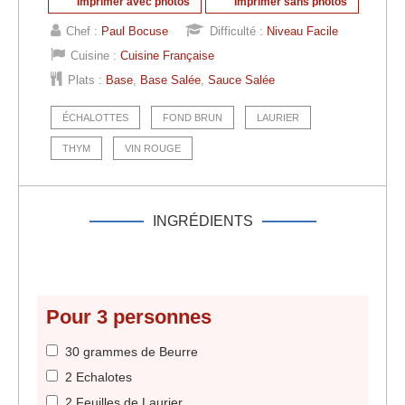
Imprimer avec photos
Imprimer sans photos
Chef :
Paul Bocuse
Difficulté :
Niveau Facile
Cuisine :
Cuisine Française
Plats :
Base
,
Base Salée
,
Sauce Salée
ÉCHALOTTES
FOND BRUN
LAURIER
THYM
VIN ROUGE
INGRÉDIENTS
Pour
3
personnes
30 grammes de Beurre
2 Echalotes
2 Feuilles de Laurier