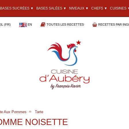
BASES SUCRÉES ▼
BASES SALÉES ▼
NIVEAUX ▼
CHEFS ▼
CUISINES 
L (FR)
EN
TOUTES LES RECETTES
RECETTES PAR ING
rte Aux Pommes
Tarte
POMME NOISETTE