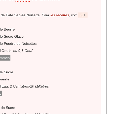
de Pâte Sablée Noisette
.
Pour
les recettes
, voir
ICI
e Beurre
e Sucre Glace
e Poudre de Noisettes
'Oeufs
.
ou 0,6 Oeuf
ommes
de Sucre
anille
d'Eau
.
2 Centilitres/20 Millilitres
s
 de Sucre