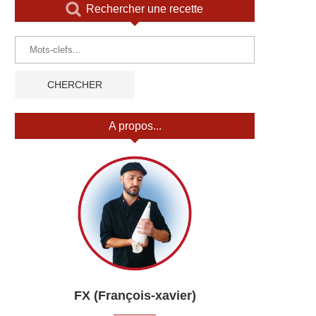
Rechercher une recette
A propos...
FX (François-xavier)