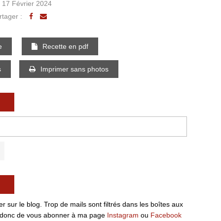
 17 Février 2024
rtager :
e
Recette en pdf
s
Imprimer sans photos
 sur le blog. Trop de mails sont filtrés dans les boîtes aux
ille donc de vous abonner à ma page
Instagram
ou
Facebook