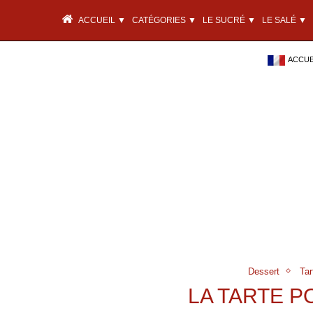
ACCUEIL ▼
CATÉGORIES ▼
LE SUCRÉ ▼
LE SALÉ ▼
ACCUEI
Dessert
Ta
LA TARTE 