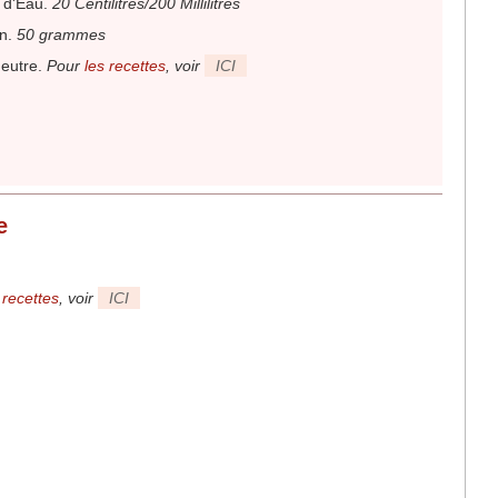
 d'Eau
.
20 Centilitres/200 Millilitres
on
.
50 grammes
eutre
.
Pour
les recettes
, voir
ICI
e
 recettes
, voir
ICI