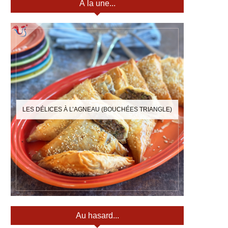
À la une...
LES DÉLICES À L’AGNEAU (BOUCHÉES TRIANGLE)
Au hasard...