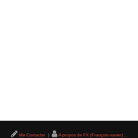
Me Contacter
|
A propos de FX (François-xavier)...