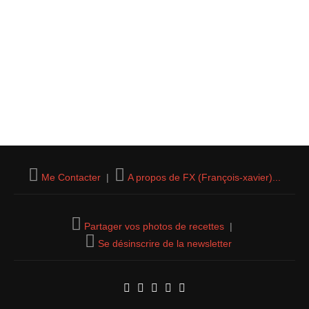
Me Contacter
|
A propos de FX (François-xavier)...
Partager vos photos de recettes
|
Se désinscrire de la newsletter