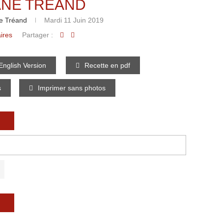
NE TRÉAND
e Tréand
Mardi 11 Juin 2019
ires
Partager :
nglish Version
Recette en pdf
s
Imprimer sans photos