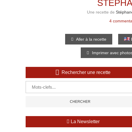
STÉPHA
Une recette de
Stéphan
4 commenta
Aller à la recette
E
Imprimer avec photo
Rechercher une recette
La Newsletter