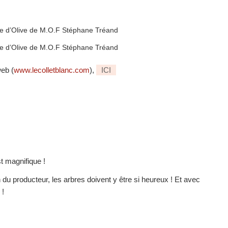
web (
www.lecolletblanc.com
),
ICI
st magnifique !
on du producteur, les arbres doivent y être si heureux ! Et avec
 !