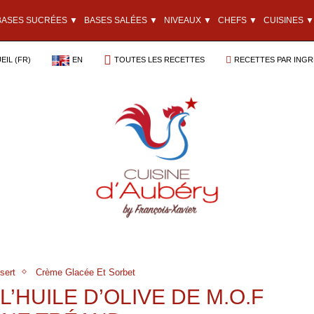
BASES SUCRÉES ▼
BASES SALÉES ▼
NIVEAUX ▼
CHEFS ▼
CUISINES ▼
EIL (FR)
EN
TOUTES LES RECETTES
RECETTES PAR INGR
sert
Crème Glacée Et Sorbet
’HUILE D’OLIVE DE M.O.F