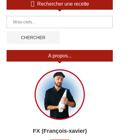
Rechercher une recette
A propos...
FX (François-xavier)