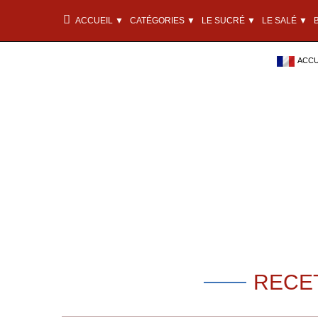
ACCUEIL ▼
CATÉGORIES ▼
LE SUCRÉ ▼
LE SALÉ ▼
ACCU
RECET