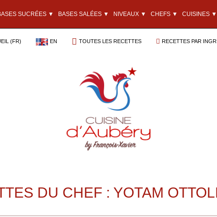
BASES SUCRÉES ▼
BASES SALÉES ▼
NIVEAUX ▼
CHEFS ▼
CUISINES ▼
EIL (FR)
EN
TOUTES LES RECETTES
RECETTES PAR INGR
TES DU CHEF : YOTAM OTTO