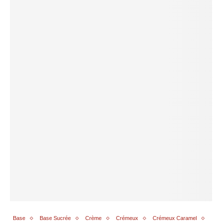
Base
Base Sucrée
Crème
Crémeux
Crémeux Caramel