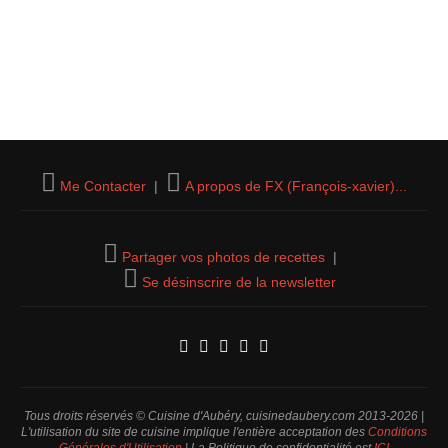
Me Contacter
|
A propos de FX (François-xavier)...
Partager vos photos de recettes
|
Se désinscrire de la newsletter
Tous droits réservés © Cuisine d'Aubéry, cuisinedaubery.com 2013-2026 |
L'utilisation du site de cuisine implique l'entière acceptation des
Conditions