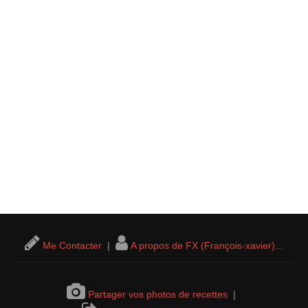
Me Contacter
|
A propos de FX (François-xavier)...
Partager vos photos de recettes
|