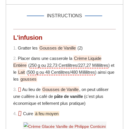
INSTRUCTIONS
L'infusion
1.
Gratter les
Gousses de Vanille
(2)
2.
Placer dans une casserole la
Crème Liquide
Entière
(
250 g ou 22,73 Centilitres/227,27 Millilitres
) et
le
Lait
(
500 g ou 48 Centilitres/480 Millilitres
) ainsi que
les
gousses
3.
Au lieu de
Gousses de Vanille
, on peut utiliser
une cuillère à café de
pâte de vanille
(c'est plus
économique et tellement plus pratique)
4.
Cuire
à feu moyen