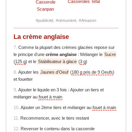
Casseroles Tefal
Casserole
Scanpan
#publicité, #rémunéré, #Amazon
La crème anglaise
7.
Comme la plupart des crèmes glacées repose sur
le principe d'une
crème anglaise
: Mélanger le
Sucre
(
125 g
) et le
Stabilisateur à glace
(
3 g
)
8.
Ajouter les
Jaunes d'Oeuf
(
180 g pris de 9 Oeufs
)
et fouetter
9.
Ajouter le liquide en 3 fois : Ajouter un tiers et
mélanger au
fouet à main
10.
Ajouter un 2ème tiers et mélanger au
fouet à main
11.
Recommencer, avec le tiers restant
12.
Reverser le contenu dans la casserole