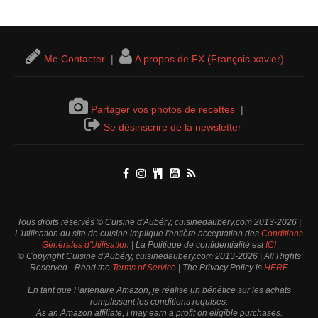
Me Contacter
|
A propos de FX (François-xavier)...
Partager vos photos de recettes
|
Se désinscrire de la newsletter
Tous droits réservés © Cuisine d'Aubéry, cuisinedaubery.com 2013-2026 |
L'utilisation du site de cuisine implique l'entière acceptation des
Conditions
Générales d'Utilisation
| La Politique de confidentialité est
ICI
© Copyright Cuisine d'Aubéry, cuisinedaubery.com 2013-2026 | All Rights
Reserved - Read the
Terms of Service
| The Privacy Policy is
HERE
En tant que Partenaire Amazon, je réalise un bénéfice sur les achats
remplissant les conditions requises.
As an Amazon affiliate, I may earn a profit on eligible purchases.