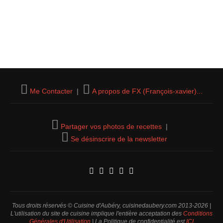
Me Contacter
|
A propos de FX (François-xavier)...
Partager vos photos de recettes
|
Se désinscrire de la newsletter
Tous droits réservés © Cuisine d'Aubéry, cuisinedaubery.com 2013-2026 |
L'utilisation du site de cuisine implique l'entière acceptation des
Conditions
Générales d'Utilisation
| La Politique de confidentialité est
ICI