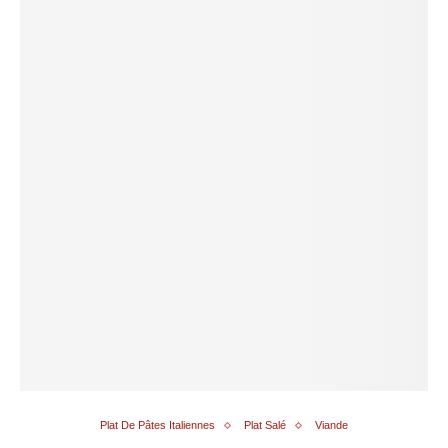
Plat De Pâtes Italiennes
Plat Salé
Viande