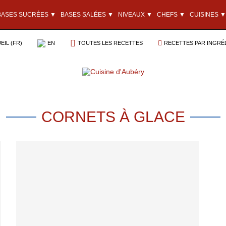
BASES SUCRÉES ▼
BASES SALÉES ▼
NIVEAUX ▼
CHEFS ▼
CUISINES ▼
EIL (FR)
EN
TOUTES LES RECETTES
RECETTES PAR INGRÉ
CORNETS À GLACE