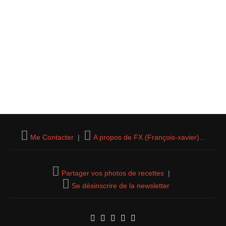
Me Contacter
|
A propos de FX (François-xavier)...
Partager vos photos de recettes
|
Se désinscrire de la newsletter