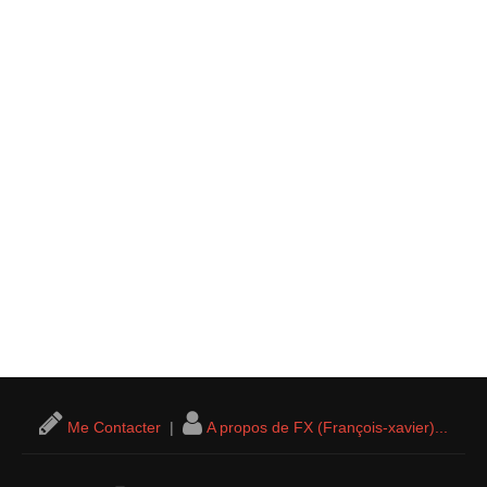
Me Contacter
|
A propos de FX (François-xavier)...