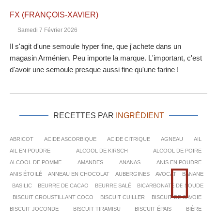
FX (FRANÇOIS-XAVIER)
Samedi 7 Février 2026
Il s'agit d'une semoule hyper fine, que j'achete dans un
magasin Arménien. Peu importe la marque. L'important, c'est
d'avoir une semoule presque aussi fine qu'une farine !
RECETTES PAR
INGRÉDIENT
ABRICOT
ACIDE ASCORBIQUE
ACIDE CITRIQUE
AGNEAU
AIL
AIL EN POUDRE
ALCOOL DE KIRSCH
ALCOOL DE POIRE
ALCOOL DE POMME
AMANDES
ANANAS
ANIS EN POUDRE
ANIS ÉTOILÉ
ANNEAU EN CHOCOLAT
AUBERGINES
AVOCAT
BANANE
BASILIC
BEURRE DE CACAO
BEURRE SALÉ
BICARBONATE DE SOUDE
BISCUIT CROUSTILLANT COCO
BISCUIT CUILLER
BISCUIT DE SAVOIE
BISCUIT JOCONDE
BISCUIT TIRAMISU
BISCUIT ÉPAIS
BIÈRE