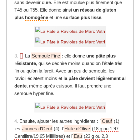
sans devenir dure. Elle est moulue plus finement que
T45 ou T55. Elle donne ainsi
un réseau de gluten
plus
homogène
et une
surface plus lisse
.
3.
La
Semoule Fine
: elle donne
une pâte plus
résistante
, qui se déchire moins quand on l’étale très
fin ou qu’on la farcit. Avec un peu de semoule, les
ravioli éclatent moins et
la pâte devient légèrement al
dente
, même après cuisson. Il faut prendre une
semoule hyper fine.
4.
Ensuite, ajouter les autres ingrédients : l'
Oeuf
(1),
les
Jaunes d'Oeuf
(4), l'
Huile d'Olive
(
18 g ou 1,97
Centilitre/19,65 Millilitres
) et l'
Eau
(
23 g ou 2,3