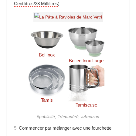
Centilitres/23 Millilitres
)
Bol Inox
Bol en Inox Large
Tamis
Tamiseuse
#publicité, #rémunéré, #Amazon
5.
Commencer par mélanger avec une fourchette