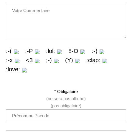
:-(
:-P
:lol:
8-O
:-)
:-x
<3
;-)
(Y)
:clap:
:love:
* Obligatoire
(ne sera pas affiché)
(pas obligatoire)