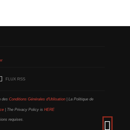
er
FLUX RSS
on des
Conditions Générales d'Utilisation
| La Politique de
ice
| The Privacy Policy is
HERE
tions requises.