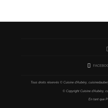
FACEBO
Tous droits réservés © Cuisine d'Aubéry, cuisinedaubery
© Copyright Cuisine d'Aubéry, c
En tant que Pa