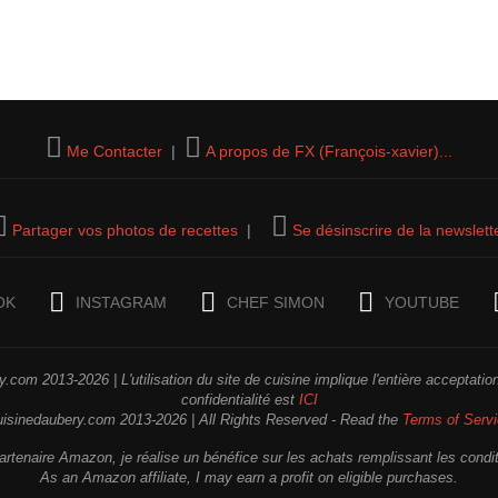
Me Contacter
|
A propos de FX (François-xavier)...
Partager vos photos de recettes
|
Se désinscrire de la newslett
OK
INSTAGRAM
CHEF SIMON
YOUTUBE
.com 2013-2026 | L'utilisation du site de cuisine implique l'entière acceptati
confidentialité est
ICI
uisinedaubery.com 2013-2026 | All Rights Reserved - Read the
Terms of Serv
rtenaire Amazon, je réalise un bénéfice sur les achats remplissant les condi
As an Amazon affiliate, I may earn a profit on eligible purchases.