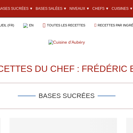
BASES SUCRÉES ▼
BASES SALÉES ▼
NIVEAUX ▼
CHEFS ▼
CUISINES ▼
EIL (FR)
EN
TOUTES LES RECETTES
RECETTES PAR INGR
CETTES DU CHEF : FRÉDÉRIC 
BASES SUCRÉES