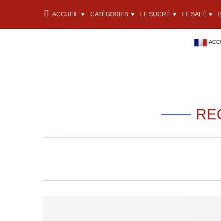
ACCUEIL ▼
CATÉGORIES ▼
LE SUCRÉ ▼
LE SALÉ ▼
ACCU
RE