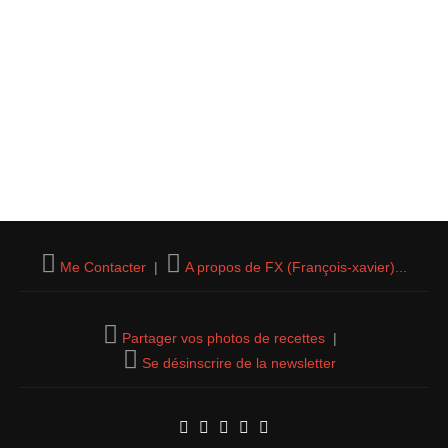
Me Contacter
|
A propos de FX (François-xavier)...
Partager vos photos de recettes
|
Se désinscrire de la newsletter