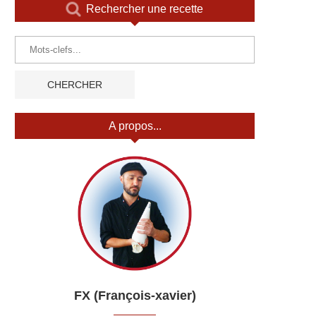
Rechercher une recette
A propos...
FX (François-xavier)