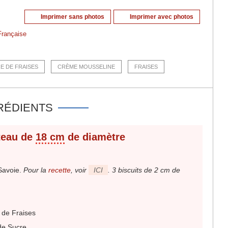
Imprimer sans photos
Imprimer avec photos
Française
E DE FRAISES
CRÈME MOUSSELINE
FRAISES
RÉDIENTS
teau de
18 cm
de diamètre
Savoie
.
Pour la
recette
, voir
ICI
. 3 biscuits de 2 cm de
de Fraises
de Sucre