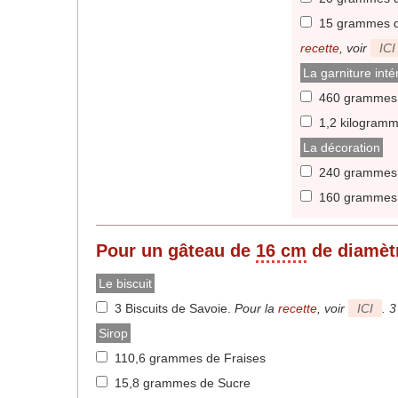
15 grammes d
recette
, voir
ICI
La garniture inté
460 grammes 
1,2 kilogram
La décoration
240 grammes 
160 grammes
Pour un gâteau de
16 cm
de diamèt
Le biscuit
3 Biscuits de Savoie
.
Pour la
recette
, voir
ICI
. 
Sirop
110,6 grammes de Fraises
15,8 grammes de Sucre