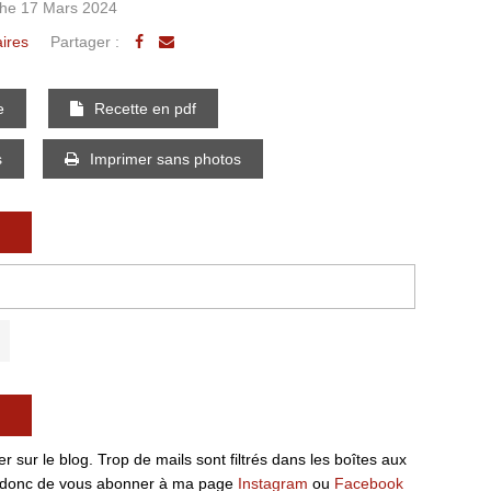
he 17 Mars 2024
ires
Partager :
e
Recette en pdf
s
Imprimer sans photos
 sur le blog. Trop de mails sont filtrés dans les boîtes aux
ille donc de vous abonner à ma page
Instagram
ou
Facebook