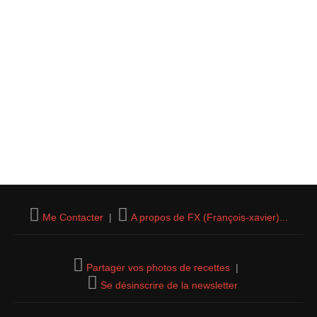
Me Contacter
|
A propos de FX (François-xavier)...
Partager vos photos de recettes
|
Se désinscrire de la newsletter