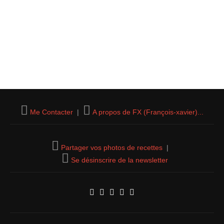
Me Contacter
|
A propos de FX (François-xavier)...
Partager vos photos de recettes
|
Se désinscrire de la newsletter