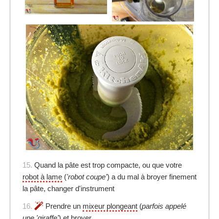
15.
Quand la pâte est trop compacte, ou que votre
robot à lame
(
'robot coupe'
) a du mal à broyer finement
la pâte, changer d'instrument
16.
Prendre un
mixeur plongeant
(
parfois appelé
une 'giraffe'
) et broyer