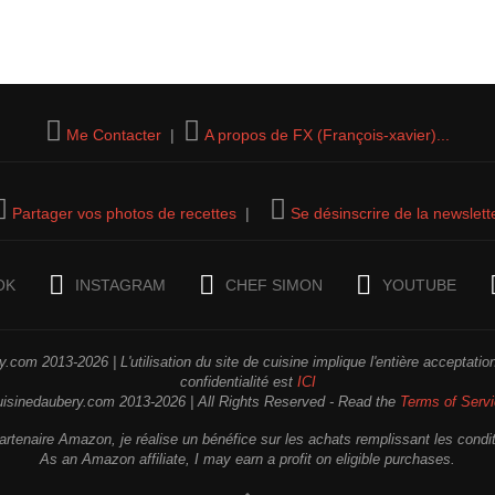
Me Contacter
|
A propos de FX (François-xavier)...
Partager vos photos de recettes
|
Se désinscrire de la newslett
OK
INSTAGRAM
CHEF SIMON
YOUTUBE
.com 2013-2026 | L'utilisation du site de cuisine implique l'entière acceptati
confidentialité est
ICI
uisinedaubery.com 2013-2026 | All Rights Reserved - Read the
Terms of Serv
rtenaire Amazon, je réalise un bénéfice sur les achats remplissant les condi
As an Amazon affiliate, I may earn a profit on eligible purchases.