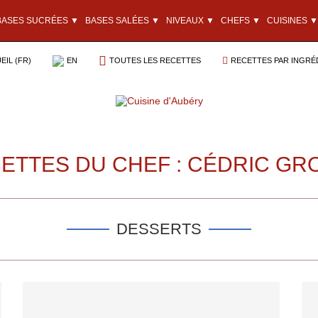
BASES SUCRÉES ▼
BASES SALÉES ▼
NIVEAUX ▼
CHEFS ▼
CUISINES ▼
EIL (FR)
EN
TOUTES LES RECETTES
RECETTES PAR INGRÉ
ETTES DU CHEF : CÉDRIC GR
DESSERTS