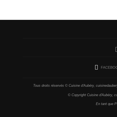
FACEBO
Tous droits réservés © Cuisine d'Aubéry, cuisinedaubery
© Copyright Cuisine d'Aubéry, c
En tant que Pa