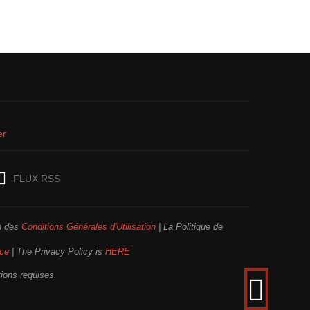
er
FLUX RSS
on des
Conditions Générales d'Utilisation
| La Politique de
ice
| The Privacy Policy is
HERE
tions requises.