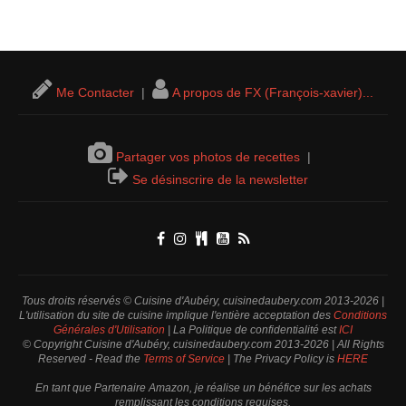
Me Contacter
|
A propos de FX (François-xavier)...
Partager vos photos de recettes
|
Se désinscrire de la newsletter
Tous droits réservés © Cuisine d'Aubéry, cuisinedaubery.com 2013-2026 |
L'utilisation du site de cuisine implique l'entière acceptation des
Conditions
Générales d'Utilisation
| La Politique de confidentialité est
ICI
© Copyright Cuisine d'Aubéry, cuisinedaubery.com 2013-2026 | All Rights
Reserved - Read the
Terms of Service
| The Privacy Policy is
HERE
En tant que Partenaire Amazon, je réalise un bénéfice sur les achats
remplissant les conditions requises.