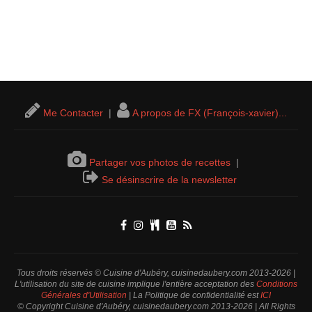
Me Contacter
|
A propos de FX (François-xavier)...
Partager vos photos de recettes
|
Se désinscrire de la newsletter
Tous droits réservés © Cuisine d'Aubéry, cuisinedaubery.com 2013-2026 |
L'utilisation du site de cuisine implique l'entière acceptation des
Conditions
Générales d'Utilisation
| La Politique de confidentialité est
ICI
© Copyright Cuisine d'Aubéry, cuisinedaubery.com 2013-2026 | All Rights