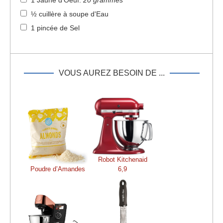
1 Jaune d'Oeuf
.
20 grammes
½ cuillère à soupe d'Eau
1 pincée de Sel
VOUS AUREZ BESOIN DE ...
Robot Kitchenaid
Poudre d’Amandes
6,9