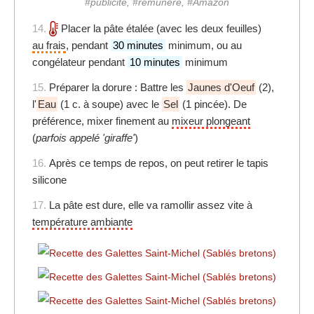
#publicité, #rémunéré, #Amazon
14.
Placer la pâte étalée (avec les deux feuilles)
au frais
, pendant
30 minutes
minimum, ou au
congélateur pendant
10 minutes
minimum
15.
Préparer la dorure : Battre les
Jaunes d'Oeuf
(2),
l'
Eau
(1 c. à soupe) avec le
Sel
(1 pincée). De
préférence, mixer finement au
mixeur plongeant
(
parfois appelé 'giraffe'
)
16.
Après ce temps de repos, on peut retirer le tapis
silicone
17.
La pâte est dure, elle va ramollir assez vite à
température ambiante