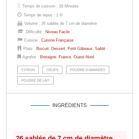
Temps de cuisson :
16 Minutes
Temps de repos :
1 H
Volume :
26 sablés de 7 cm de diamètre
Difficulté :
Niveau Facile
Cuisine :
Cuisine Française
Plats :
Biscuit
,
Dessert
,
Petit Gâteaux
,
Sablé
Agrafes :
Bretagne
,
France
,
Ouest-Nord
CITRON
OEUFS
POUDRE D’AMANDES
POUDRE DE LAIT
INGRÉDIENTS
26
sablés de
7 cm
de diamètre,