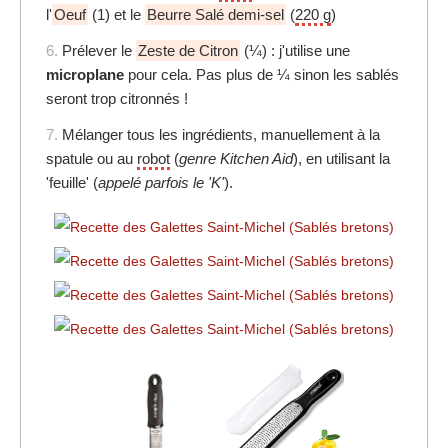
l'
Oeuf
(1) et le
Beurre Salé demi-sel
(
220 g
)
6.
Prélever le
Zeste de Citron
(¼) : j'utilise une
microplane
pour cela. Pas plus de ¼ sinon les sablés
seront trop citronnés !
7.
Mélanger tous les ingrédients, manuellement à la
spatule ou au
robot
(
genre Kitchen Aid
), en utilisant la
'feuille' (
appelé parfois le 'K'
).