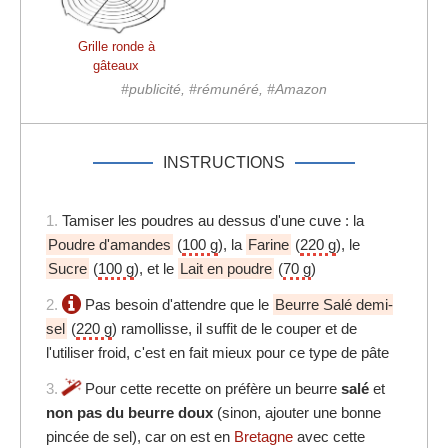
Grille ronde à
gâteaux
#publicité, #rémunéré, #Amazon
INSTRUCTIONS
1.
Tamiser les poudres au dessus d'une cuve : la
Poudre d'amandes
(
100 g
), la
Farine
(
220 g
), le
Sucre
(
100 g
), et le
Lait en poudre
(
70 g
)
2.
Pas besoin d'attendre que le
Beurre Salé demi-
sel
(
220 g
) ramollisse, il suffit de le couper et de
l'utiliser froid, c'est en fait mieux pour ce type de pâte
3.
Pour cette recette on préfère un beurre
salé
et
non pas du beurre doux
(sinon, ajouter une bonne
pincée de sel), car on est en
Bretagne
avec cette