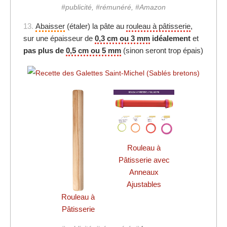
#publicité, #rémunéré, #Amazon
13.
Abaisser
(étaler) la pâte au
rouleau à pâtisserie
,
sur une épaisseur de
0,3 cm ou 3 mm
idéalement
et
pas plus de
0,5 cm ou 5 mm
(sinon seront trop épais)
Rouleau à
Pâtisserie avec
Anneaux
Ajustables
Rouleau à
Pâtisserie