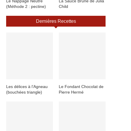
Le Nappage Neutre
La Sauce Brune de Julia
(Méthode 2 : pectine)
Child
Dernières Recettes
Les délices à l’Agneau
Le Fondant Chocolat de
(bouchées triangle)
Pierre Hermé