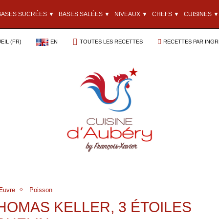
BASES SUCRÉES ▼
BASES SALÉES ▼
NIVEAUX ▼
CHEFS ▼
CUISINES ▼
EIL (FR)
EN
TOUTES LES RECETTES
RECETTES PAR INGR
Œuvre
Poisson
HOMAS KELLER, 3 ÉTOILES