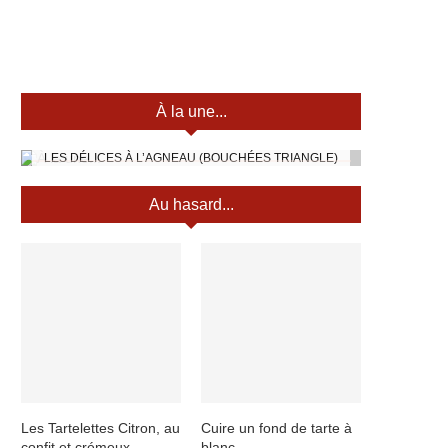
À la une...
LES DÉLICES À L’AGNEAU (BOUCHÉES TRIANGLE)
Au hasard...
Les Tartelettes Citron, au
Cuire un fond de tarte à
confit et crémeux
blanc