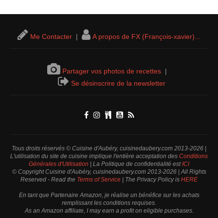
Me Contacter
|
A propos de FX (François-xavier)...
Partager vos photos de recettes
|
Se désinscrire de la newsletter
Tous droits réservés © Cuisine d'Aubéry, cuisinedaubery.com 2013-2026 |
L'utilisation du site de cuisine implique l'entière acceptation des
Conditions
Générales d'Utilisation
| La Politique de confidentialité est
ICI
© Copyright Cuisine d'Aubéry, cuisinedaubery.com 2013-2026 | All Rights
Reserved - Read the
Terms of Service
| The Privacy Policy is
HERE
En tant que Partenaire Amazon, je réalise un bénéfice sur les achats
remplissant les conditions requises.
As an Amazon affiliate, I may earn a profit on eligible purchases.