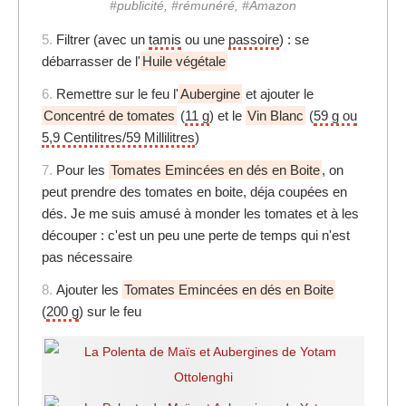
#publicité, #rémunéré, #Amazon
5.
Filtrer (avec un
tamis
ou une
passoire
) : se
débarrasser de l'
Huile végétale
6.
Remettre sur le feu l'
Aubergine
et ajouter le
Concentré de tomates
(
11 g
) et le
Vin Blanc
(
59 g ou
5,9 Centilitres/59 Millilitres
)
7.
Pour les
Tomates Emincées en dés en Boite
, on
peut prendre des tomates en boite, déja coupées en
dés. Je me suis amusé à monder les tomates et à les
découper : c'est un peu une perte de temps qui n'est
pas nécessaire
8.
Ajouter les
Tomates Emincées en dés en Boite
(
200 g
) sur le feu