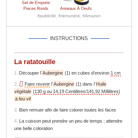
Set de Emporte
Pieces Ronds
Anneaux À Oeufs
#publicité, #rémunéré, #Amazon
INSTRUCTIONS
La ratatouille
1.
Découper l'
Aubergine
(1) en cubes d'environ
1 cm
2.
Faire revenir
l'
Aubergine
(1) dans l'
Huile
végétale
(
130 g ou 14,19 Centilitres/141,92 Millilitres
)
à feu vif
3.
Bien remuer afin de faire colorer toutes les faces
4.
La cuisson peut prendre un peu de temps : attendre
une belle coloration