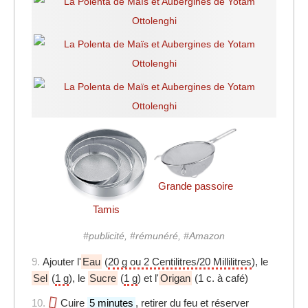
Grande passoire
Tamis
#publicité, #rémunéré, #Amazon
9.
Ajouter l'
Eau
(
20 g ou 2 Centilitres/20 Millilitres
), le
Sel
(
1 g
), le
Sucre
(
1 g
) et l'
Origan
(1 c. à café)
10.
Cuire
5 minutes
, retirer du feu et
réserver