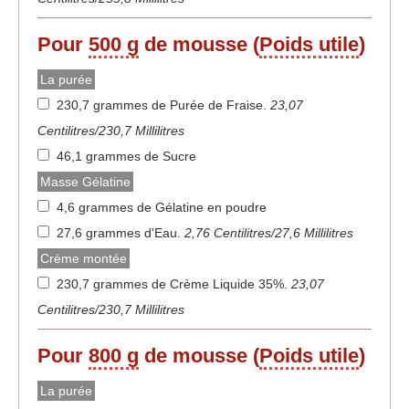
Pour
500 g
de mousse (
Poids utile
)
La purée
230,7 grammes de Purée de Fraise
.
23,07
Centilitres/230,7 Millilitres
46,1 grammes de Sucre
Masse Gélatine
4,6 grammes de Gélatine en poudre
27,6 grammes d'Eau
.
2,76 Centilitres/27,6 Millilitres
Crème montée
230,7 grammes de Crème Liquide 35%
.
23,07
Centilitres/230,7 Millilitres
Pour
800 g
de mousse (
Poids utile
)
La purée