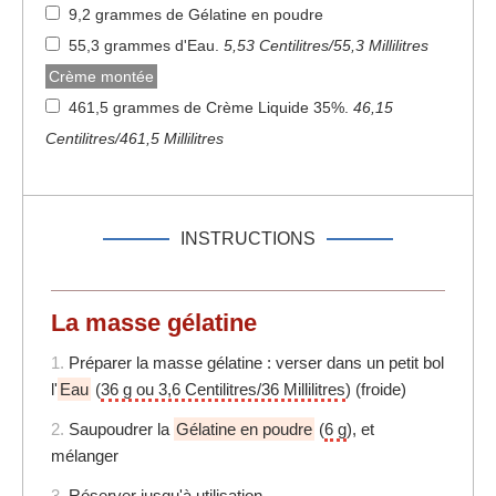
9,2 grammes de Gélatine en poudre
55,3 grammes d'Eau
.
5,53 Centilitres/55,3 Millilitres
Crème montée
461,5 grammes de Crème Liquide 35%
.
46,15
Centilitres/461,5 Millilitres
INSTRUCTIONS
La masse gélatine
1.
Préparer la masse gélatine : verser dans un petit bol
l'
Eau
(
36 g ou 3,6 Centilitres/36 Millilitres
) (froide)
2.
Saupoudrer la
Gélatine en poudre
(
6 g
), et
mélanger
3.
Réserver
jusqu'à utilisation