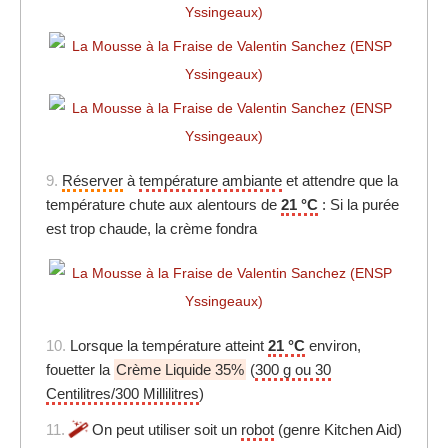
9.
Réserver
à
température ambiante
et attendre que la
température chute aux alentours de
21 °C
: Si la purée
est trop chaude, la crème fondra
10.
Lorsque la température atteint
21 °C
environ,
fouetter la
Crème Liquide 35%
(
300 g ou 30
Centilitres/300 Millilitres
)
11.
On peut utiliser soit un
robot
(genre Kitchen Aid)