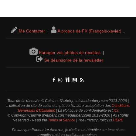
Me Contacter
|
A propos de FX (François-xavier)...
Partager vos photos de recettes
|
Se désinscrire de la newsletter
Tous droits réservés © Cuisine d'Aubéry, cuisinedaubery.com 2013-2026 |
L'utilisation du site de cuisine implique l'entière acceptation des
Conditions
Générales d'Utilisation
| La Politique de confidentialité est
ICI
© Copyright Cuisine d'Aubéry, cuisinedaubery.com 2013-2026 | All Rights
Reserved - Read the
Terms of Service
| The Privacy Policy is
HERE
En tant que Partenaire Amazon, je réalise un bénéfice sur les achats
remplissant les conditions requises.