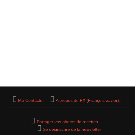
Me Contacter
|
A propos de FX (François-xavier)...
Partager vos photos de recettes
|
Se désinscrire de la newsletter