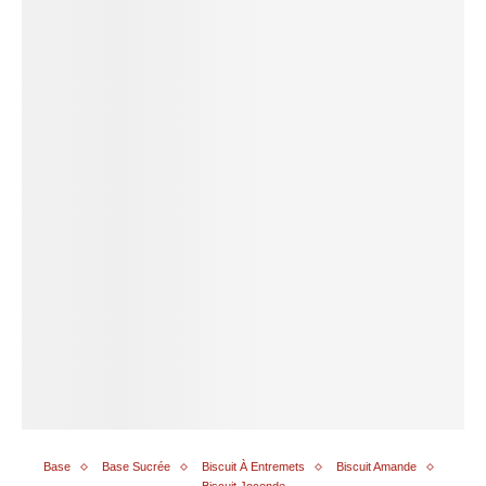
Base
Base Sucrée
Biscuit À Entremets
Biscuit Amande