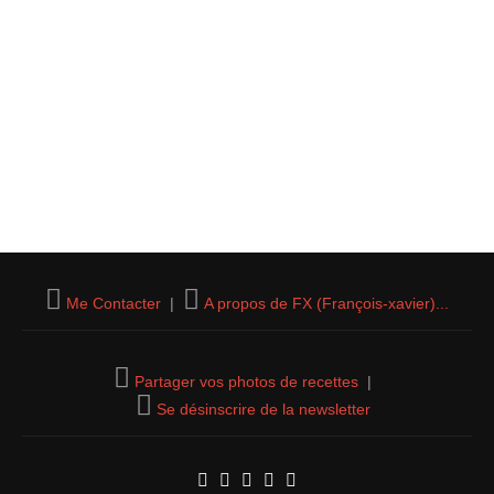
Me Contacter
|
A propos de FX (François-xavier)...
Partager vos photos de recettes
|
Se désinscrire de la newsletter