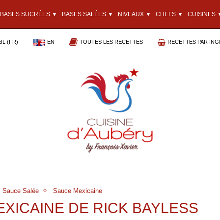
BASES SUCRÉES ▼
BASES SALÉES ▼
NIVEAUX ▼
CHEFS ▼
CUISINES 
L (FR)
EN
TOUTES LES RECETTES
RECETTES PAR ING
Sauce Salée
Sauce Mexicaine
EXICAINE DE RICK BAYLESS