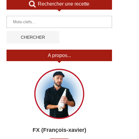
Rechercher une recette
A propos...
FX (François-xavier)