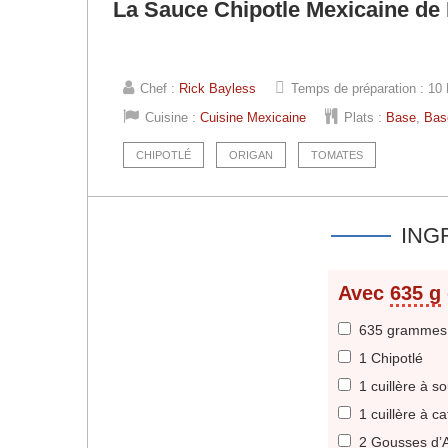
La Sauce Chipotle Mexicaine de
Chef :
Rick Bayless
Temps de préparation :
10 
Cuisine :
Cuisine Mexicaine
Plats :
Base
,
Bas
CHIPOTLÉ
ORIGAN
TOMATES
ING
Avec
635 g
635 grammes
1 Chipotlé
1 cuillère à s
1 cuillère à c
2
Gousses d’A