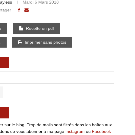
Bayless
Mardi 6 Mars 2018
rtager :
e
Recette en pdf
s
Imprimer sans photos
 sur le blog. Trop de mails sont filtrés dans les boîtes aux
ille donc de vous abonner à ma page
Instagram
ou
Facebook