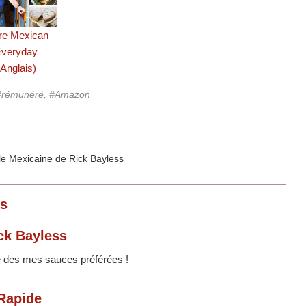
re Mexican
Everyday
(Anglais)
, #rémunéré, #Amazon
s
ck Bayless
e des mes sauces préférées !
 Rapide