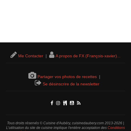
Me Contacter
|
A propos de FX (François-xavier)...
Partager vos photos de recettes
|
Se désinscrire de la newsletter
Tous droits réservés © Cuisine d'Aubéry, cuisinedaubery.com 2013-2026 |
L'utilisation du site de cuisine implique l'entière acceptation des
Conditions