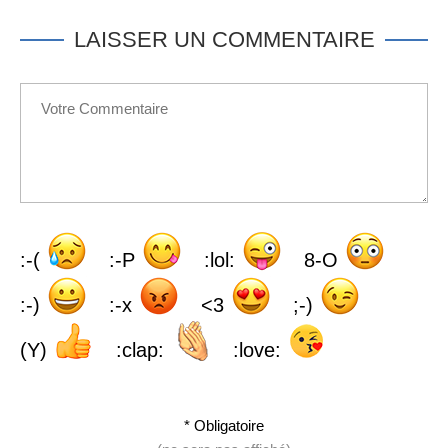
LAISSER UN COMMENTAIRE
:-(
:-P
:lol:
8-O
:-)
:-x
<3
;-)
(Y)
:clap:
:love:
* Obligatoire