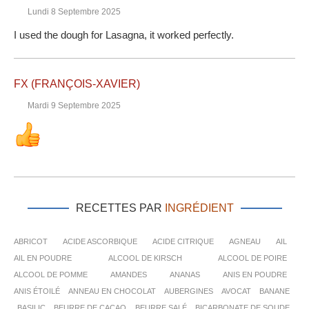
Lundi 8 Septembre 2025
I used the dough for Lasagna, it worked perfectly.
FX (FRANÇOIS-XAVIER)
Mardi 9 Septembre 2025
RECETTES PAR
INGRÉDIENT
ABRICOT
ACIDE ASCORBIQUE
ACIDE CITRIQUE
AGNEAU
AIL
AIL EN POUDRE
ALCOOL DE KIRSCH
ALCOOL DE POIRE
ALCOOL DE POMME
AMANDES
ANANAS
ANIS EN POUDRE
ANIS ÉTOILÉ
ANNEAU EN CHOCOLAT
AUBERGINES
AVOCAT
BANANE
BASILIC
BEURRE DE CACAO
BEURRE SALÉ
BICARBONATE DE SOUDE