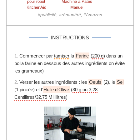
pour robot
Machine à Pâtes
KitchenAid
Manuel
#publicité, #rémunéré, #Amazon
INSTRUCTIONS
1.
Commencer par
tamiser
la
Farine
(
200 g
) dans un
bolla farine en dessous des autres ingrédients on évite
les grumeaux)
2.
Verser les autres ingrédients : les
Oeufs
(2), le
Sel
(1 pincée) et l'
Huile d'Olive
(
30 g ou 3,28
Centilitres/32,75 Millilitres
)