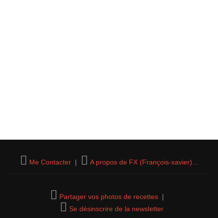
Me Contacter
|
A propos de FX (François-xavier)...
Partager vos photos de recettes
|
Se désinscrire de la newsletter