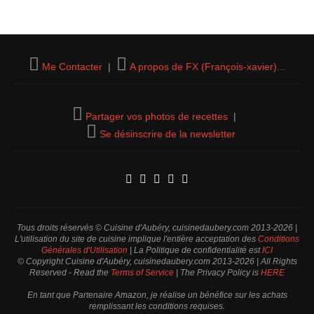
Me Contacter
|
A propos de FX (François-xavier)...
Partager vos photos de recettes
|
Se désinscrire de la newsletter
Tous droits réservés © Cuisine d'Aubéry, cuisinedaubery.com 2013-2026 |
L'utilisation du site de cuisine implique l'entière acceptation des
Conditions
Générales d'Utilisation
| La Politique de confidentialité est
ICI
© Copyright Cuisine d'Aubéry, cuisinedaubery.com 2013-2026 | All Rights
Reserved - Read the
Terms of Service
| The Privacy Policy is
HERE
En tant que Partenaire Amazon, je réalise un bénéfice sur les achats
remplissant les conditions requises.