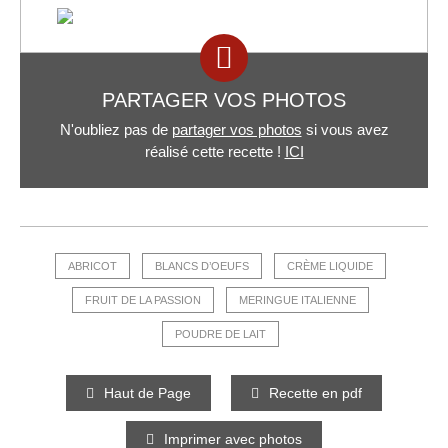
PARTAGER VOS PHOTOS
N'oubliez pas de
partager vos photos
si vous avez
réalisé cette recette !
ICI
ABRICOT
BLANCS D’OEUFS
CRÈME LIQUIDE
FRUIT DE LA PASSION
MERINGUE ITALIENNE
POUDRE DE LAIT
Haut de Page
Recette en pdf
Imprimer avec photos