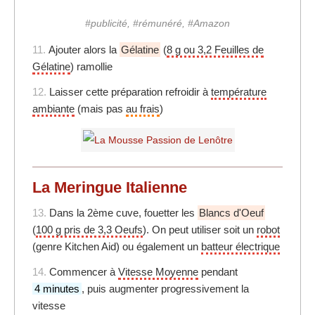
#publicité, #rémunéré, #Amazon
11.
Ajouter alors la
Gélatine
(
8 g ou 3,2 Feuilles de
Gélatine
) ramollie
12.
Laisser cette préparation refroidir à
température
ambiante
(mais pas
au frais
)
La Meringue Italienne
13.
Dans la 2ème cuve, fouetter les
Blancs d'Oeuf
(
100 g pris de 3,3 Oeufs
). On peut utiliser soit un
robot
(genre Kitchen Aid) ou également un
batteur électrique
14.
Commencer à
Vitesse Moyenne
pendant
4 minutes
, puis augmenter progressivement la
vitesse