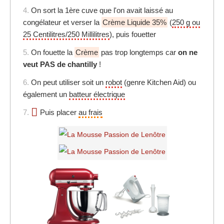
4.
On sort la 1ère cuve que l'on avait laissé au
congélateur et verser la
Crème Liquide 35%
(
250 g ou
25 Centilitres/250 Millilitres
), puis fouetter
5.
On fouette la
Crème
pas trop longtemps car
on ne
veut PAS de chantilly
!
6.
On peut utiliser soit un
robot
(genre Kitchen Aid) ou
également un
batteur électrique
7.
Puis placer
au frais