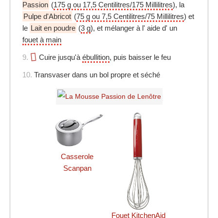
Passion
(
175 g ou 17,5 Centilitres/175 Millilitres
), la
Pulpe d'Abricot
(
75 g ou 7,5 Centilitres/75 Millilitres
) et
le
Lait en poudre
(
3 g
), et mélanger à l' aide d' un
fouet à main
9.
Cuire jusqu'à
ébullition
, puis baisser le feu
10.
Transvaser dans un bol propre et séché
Casserole
Scanpan
Fouet KitchenAid