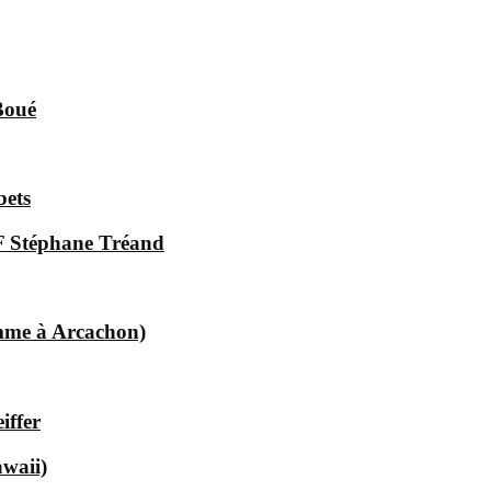
Boué
bets
.F Stéphane Tréand
omme à Arcachon)
iffer
waii)