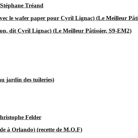
 Stéphane Tréand
ec le wafer paper pour Cyril Lignac) (Le Meilleur Pât
, dit Cyril Lignac) (Le Meilleur Pâtissier, S9-EM2)
 jardin des tuileries)
hristophe Felder
e à Orlando) (recette de M.O.F)