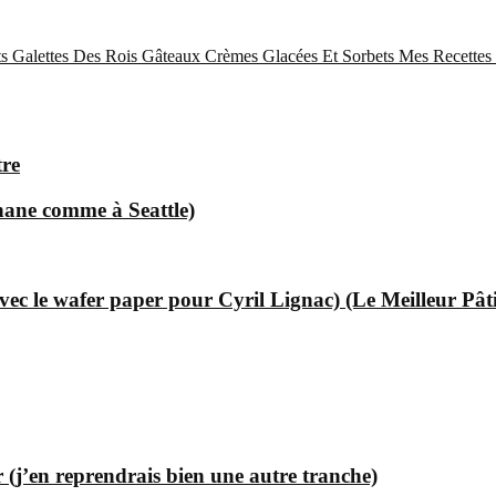
s
Galettes Des Rois
Gâteaux
Crèmes Glacées Et Sorbets
Mes Recettes 
tre
nane comme à Seattle)
ec le wafer paper pour Cyril Lignac) (Le Meilleur Pât
 (j’en reprendrais bien une autre tranche)