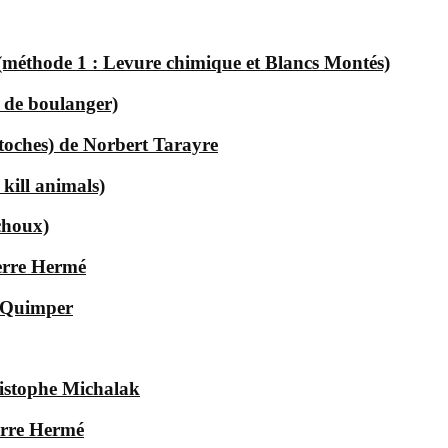
 (méthode 1 : Levure chimique et Blancs Montés)
e de boulanger)
astoches) de Norbert Tarayre
 kill animals)
choux)
erre Hermé
à Quimper
istophe Michalak
ierre Hermé