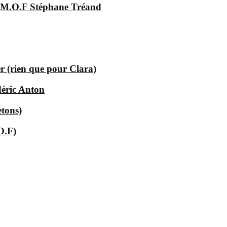
e M.O.F Stéphane Tréand
 (rien que pour Clara)
déric Anton
etons)
O.F)