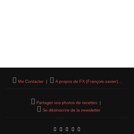
Me Contacter
|
A propos de FX (François-xavier)...
Partager vos photos de recettes
|
Se désinscrire de la newsletter