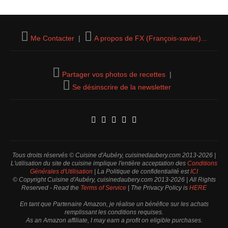
Me Contacter
|
A propos de FX (François-xavier)...
Partager vos photos de recettes
|
Se désinscrire de la newsletter
Tous droits réservés © Cuisine d'Aubéry, cuisinedaubery.com 2013-2026 |
L'utilisation du site de cuisine implique l'entière acceptation des
Conditions
Générales d'Utilisation
| La Politique de confidentialité est
ICI
© Copyright Cuisine d'Aubéry, cuisinedaubery.com 2013-2026 | All Rights
Reserved - Read the
Terms of Service
| The Privacy Policy is
HERE
En tant que Partenaire Amazon, je réalise un bénéfice sur les achats
remplissant les conditions requises.
As an Amazon affiliate, I may earn a profit on eligible purchases.