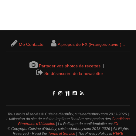
Me Contacter
|
A propos de FX (François-xavier)...
Partager vos photos de recettes
|
Se désinscrire de la newsletter
Tous droits réservés © Cuisine d'Aubéry, cuisinedaubery.com 2013-2026 |
L'utilisation du site de cuisine implique l'entière acceptation des
Conditions
Générales d'Utilisation
| La Politique de confidentialité est
ICI
© Copyright Cuisine d'Aubéry, cuisinedaubery.com 2013-2026 | All Rights
Reserved - Read the
Terms of Service
| The Privacy Policy is
HERE