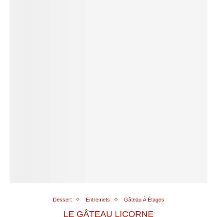
Dessert
Entremets
Gâteau À Étages
LE GÂTEAU LICORNE